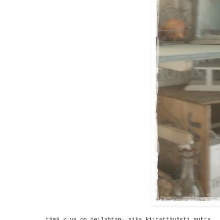
tämä kuva on heilahtanu aika kiitettävästi,mutta