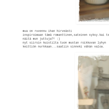
mua on ruvennu ihan hirveästi
inspiroimaan tämä romanttinen,sateinen syksy.kai t
näitä mun juttuja?! :)
nyt siirsin kuistilta tuon mustan roikkuvan lyhyn
keittiön nurkkaan...saatiin sinneki vähän valoa.