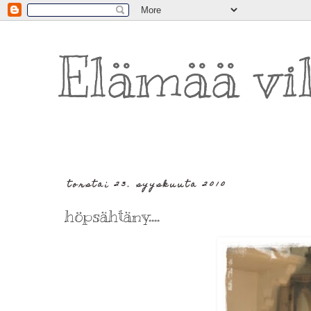
Elämää vi
torstai 23. syyskuuta 2010
höpsähtäny....