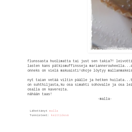
flunssasta huolimatta tai just sen takia?! leivott
lasten kans pätkismuffinsseja mariannerouheella...
onneks on vielä makuaisti!ohoje löytyy mallanmakei
nyt taian vetää viltin päälle ja hetken huilata...
on suhthiljasta,ku osa simahti sohovalle ja osa le
osalla on kavereita.
nähään taas!
-malla-
Lähettänyt
malla
Tunnisteet:
keittiössä