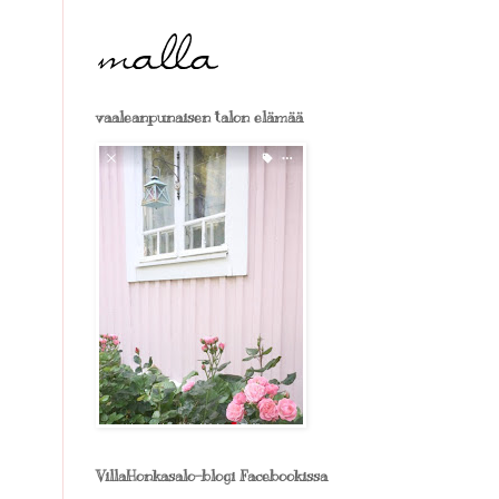
vaaleanpunaisen talon elämää
VillaHonkasalo-blogi Facebookissa