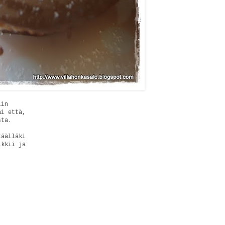
iin
ai että,
sta.
täälläki
ikkii ja