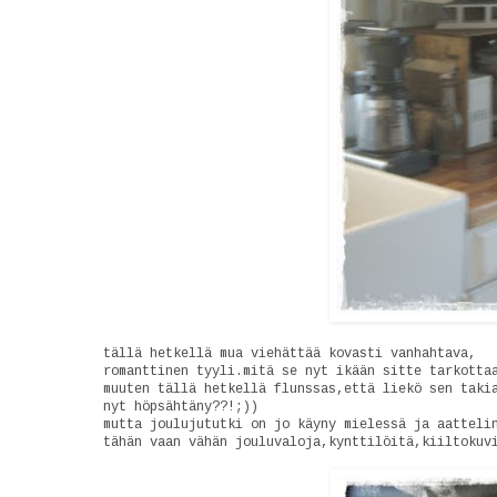
tällä hetkellä mua viehättää kovasti vanhahtava,
romanttinen tyyli.mitä se nyt ikään sitte tarkotta
muuten tällä hetkellä flunssas,että liekö sen taki
nyt höpsähtäny??!;))
mutta joulujututki on jo käyny mielessä ja aatteli
tähän vaan vähän jouluvaloja,kynttilöitä,kiiltokuv