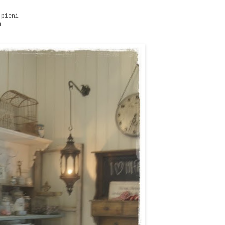
,pieni
n