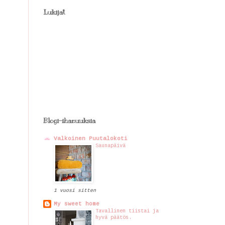
Lukijat
Blogi-ihanuuksia
Valkoinen Puutalokoti
Saunapäivä
1 vuosi sitten
My sweet home
Tavallinen tiistai ja
hyvä päätös.