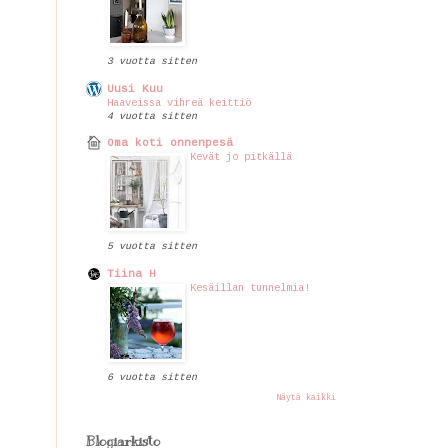
3 vuotta sitten
Uusi Kuu
Haaveissa vihreä keittiö
4 vuotta sitten
Oma koti onnenpesä
Kevät jo pitkällä
5 vuotta sitten
Tiina H
Kesäillan tunnelmia!
6 vuotta sitten
Näytä kaikki
Blogiarkisto