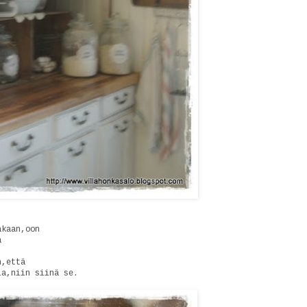
akaan,oon
a
n,että
ia,niin siinä se.